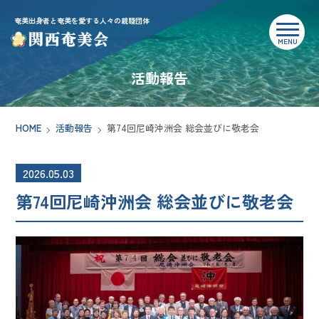
奄美出身者と奄美を愛する人々の親睦団体
活動報告
HOME
活動報告
第74回尼崎沖洲会 総会並びに敬老会
2026.05.03
第74回尼崎沖洲会 総会並びに敬老会